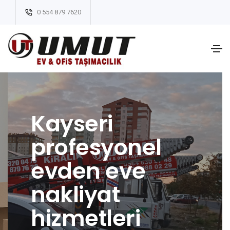
0 554 879 7620
Ev ve ofis
taşımacılığınd
a kaliteli
hizmet
sunuyoruz!